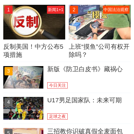
1
2
新闻1+1
中国法治观察
反制美国！中方公布5
上班“摸鱼”公司有权开
项措施
除吗？
新版《防卫白皮书》藏祸心
3
今日关注
U17男足国家队：未来可期
4
足球之夜
三招教你识破真假全麦面包
5