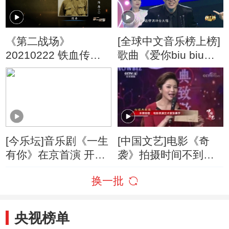
《第二战场》
[全球中文音乐榜上榜]
20210222 铁血传奇
歌曲《爱你biu biu》
陈赓（上）
演唱：阿里郎
[今乐坛]音乐剧《一生
[中国文艺]电影《奇
有你》在京首演 开启
袭》拍摄时间不到两
青春的记忆
个月
换一批
央视榜单