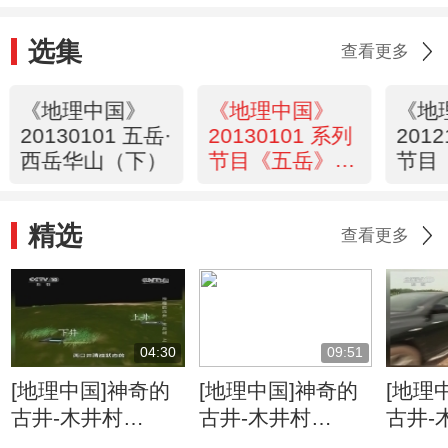
选集
查看更多
《地理中国》
《地理中国》
《地
20130101 五岳·
20130101 系列
201
西岳华山（下）
节目《五岳》—
节目
西岳华山（下）
西岳
精选
查看更多
04:30
09:51
[地理中国]神奇的
[地理中国]神奇的
[地理
古井-木井村
古井-木井村
古井-
（上） 石桥歌谣
（上） 清浊交替
（上）