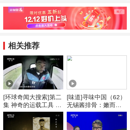
与救命井
的两口救命井
木水
相关推荐
[环球奇闻大搜索]第二
[味道]寻味中国（62）
集 神奇的运载工具 皮
无锡酱排骨：嫩而不
尔P50
柴、肉香浓郁