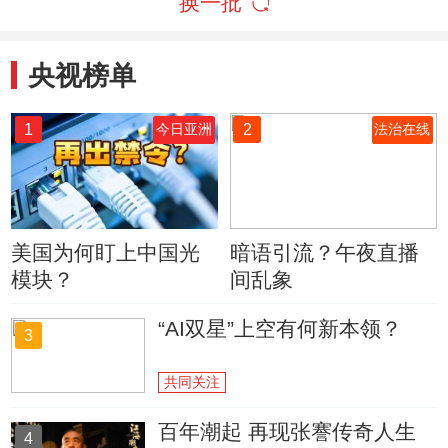
换一批
央视榜单
1
2
今日亚洲
法治在线
美国为何盯上中国光
暗语引流？午夜直播
模块？
间乱象
“AI双星”上空有何新本领？
3
共同关注
百年潮起 再现张謇传奇人生
4