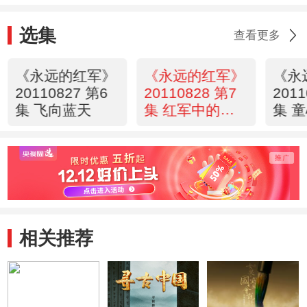
选集
查看更多
《永远的红军》
《永远的红军》
《永
20110827 第6
20110828 第7
2011
集 飞向蓝天
集 红军中的宣
集 
传员
相关推荐