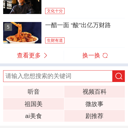
文化十分
一醋一面 “酸”出亿万财路
5
生财有道
查看更多
换一换
听音
视频百科
祖国美
微故事
ai美食
剧推荐