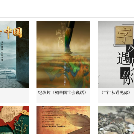
》
纪录片《如果国宝会说话》
《“字”从遇见你》