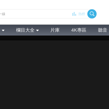
熱榜
全
欄目大全
片庫
4K專區
聽音