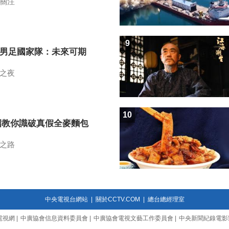
關注
9
7男足國家隊：未來可期
之夜
10
招教你識破真假全麥麵包
之路
中央電視台網站
|
關於CCTV.COM
|
總台總經理室
電視網
|
中廣協會信息資料委員會
|
中廣協會電視文藝工作委員會
|
中央新聞紀錄電影