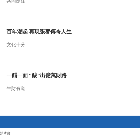
共同關注
百年潮起 再現張謇傳奇人生
文化十分
一醋一面 “酸”出億萬財路
生財有道
製片廠