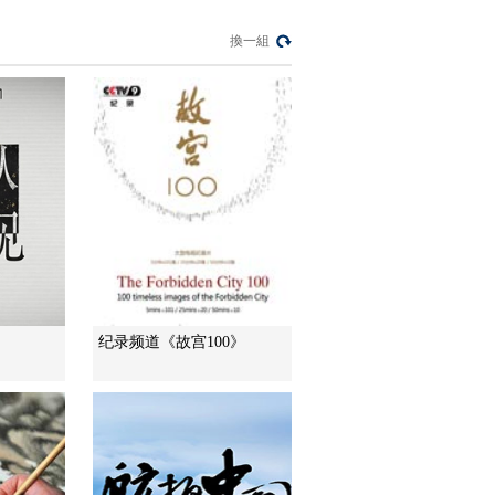
《永远的红军》 第二
換一組
部 20111021 第10集
红军本色
00:28:57
熱播榜
反制美國！中方公佈5
項措施
新聞1+1
上班“摸魚”公司有權開
除嗎？
中國法治觀察
新版《防衛白皮書》
纪录频道《故宫100》
藏禍心
今日關注
U17男足國家隊：未
來可期
足球之夜