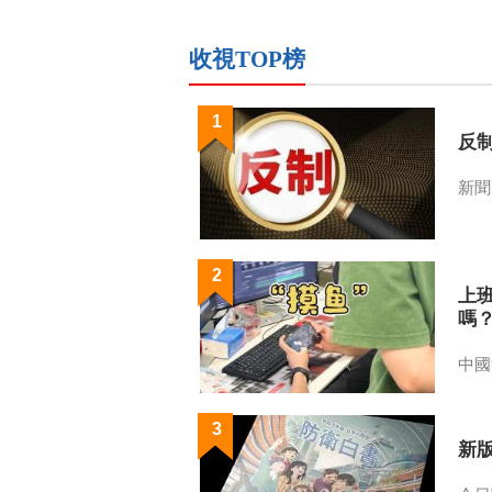
收視TOP榜
1
反
新聞
2
上
嗎
中國
3
新