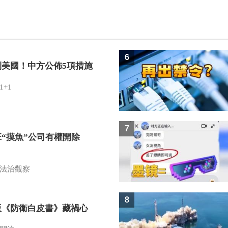
6
制美國！中方公佈5項措施
1+1
7
班“摸魚”公司有權開除
？
法治觀察
8
版《防衛白皮書》藏禍心