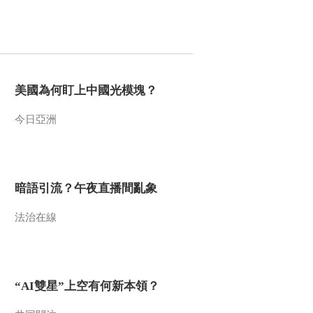
美國為何盯上中國光模塊？
今日亞洲
暗語引流？午夜直播間亂象
法治在線
“AI雙星”上空有何新本領？