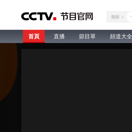
視頻
首頁
直播
節目單
頻道大