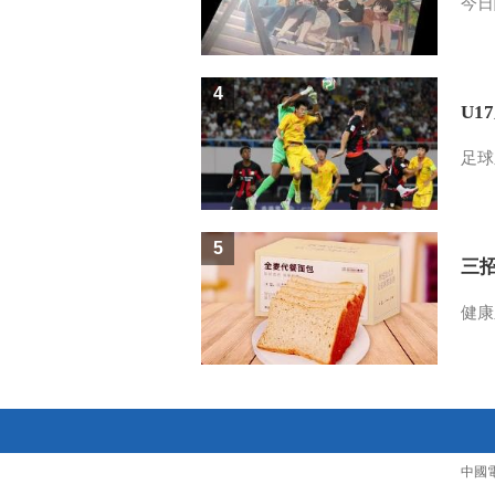
今日
4
U1
足球
5
三
健康
中國