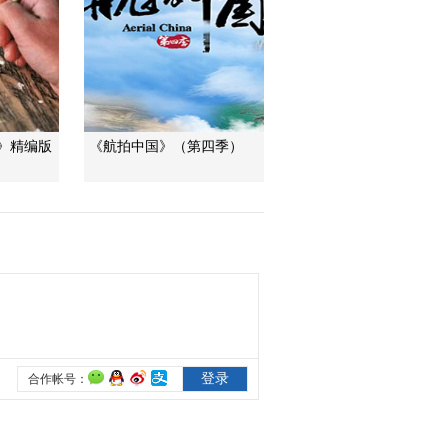
三招教你識破真假全
麥麵包
健康之路
美國為何盯上中國光
模塊？
今日亞洲
》精编版
《航拍中国》（第四季）
暗語引流？午夜直播
間亂象
法治在線
“AI雙星”上空有何新本
領？
共同關注
百年潮起 再現張謇傳
奇人生
文化十分
一醋一面 “酸”出億萬
財路
生財有道