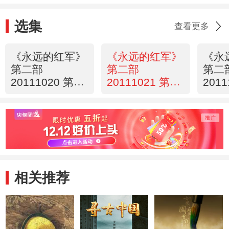
选集
查看更多
《永远的红军》
《永远的红军》
《永
第二部
第二部
第二
20111020 第7
20111021 第9
2011
集 生死未了情
集 红军号角
集 
夕
相关推荐