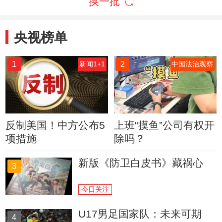
换一批
央视榜单
1
2
新闻1+1
中国法治观察
反制美国！中方公布5
上班“摸鱼”公司有权开
项措施
除吗？
新版《防卫白皮书》藏祸心
3
今日关注
U17男足国家队：未来可期
4