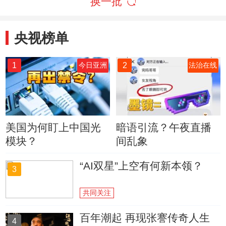
换一批
央视榜单
1
2
今日亚洲
法治在线
美国为何盯上中国光
暗语引流？午夜直播
模块？
间乱象
“AI双星”上空有何新本领？
3
共同关注
百年潮起 再现张謇传奇人生
4