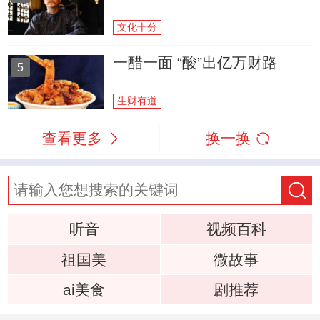
文化十分
一醋一面 “酸”出亿万财路
5
生财有道
查看更多
换一换
听音
视频百科
祖国美
微故事
ai美食
剧推荐