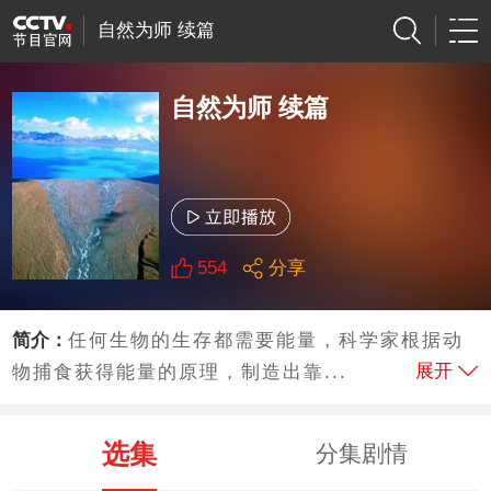
自然为师 续篇
自然为师 续篇
554
分享
简介：
任何生物的生存都需要能量，科学家根据动
展开
物捕食获得能量的原理，制造出靠...
选集
分集剧情