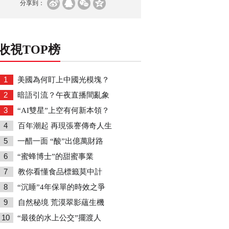
分享到：
收視TOP榜
1
美國為何盯上中國光模塊？
2
暗語引流？午夜直播間亂象
3
“AI雙星”上空有何新本領？
4
百年潮起 再現張謇傳奇人生
5
一醋一面 “酸”出億萬財路
6
“蜜蜂博士”的甜蜜事業
7
教你看懂食品標籤莫中計
8
“沉睡”4年保單的時效之爭
9
自然秘境 荒漠翠影蘊生機
10
“最後的水上公交”擺渡人