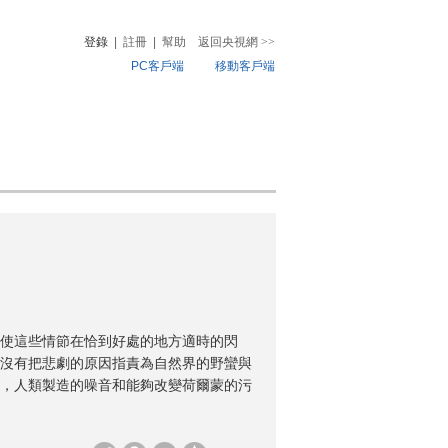
登錄
|
註冊
|
幫助
返回央視網
>>
PC客戶端
移動客戶端
音
熱榜
微視頻
兒
音樂
體育賽事
農業農村
使這些情節在恰到好處的地方適時的閃
沒有把悲劇的原因指責為自然界的野蠻與
，人類製造的噪音和能夠改變荷爾蒙的污