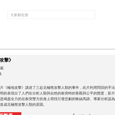
頻道大全
欄目大全
片庫
4K專區
聽
育
電影
國防軍事
電視劇
紀錄
科教
戲曲
社會與法
少
攻擊》
索
集
片《極地攻擊》講述了三起北極熊攻擊人類的事件，此片利用閃回的手法
明的表現出了人們在分析人類與自然的衝突時的客觀與公平的態度，影片
是竭盡全力的在衝突雙方的身上尋找引發悲劇的蛛絲馬跡。專家分析認為
造成北極熊攻擊人類的原因。