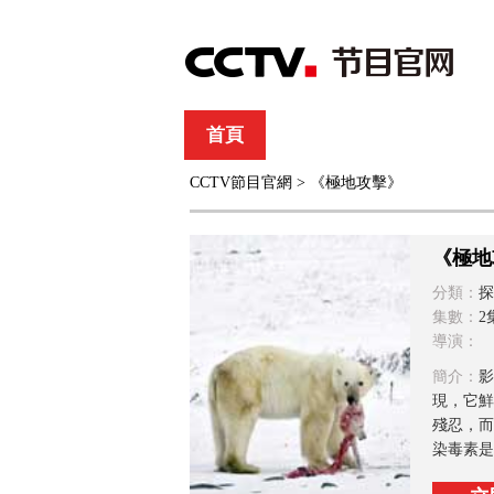
首頁
直播
節目單
CCTV節目官網
> 《極地攻擊》
綜合
新聞
財經
綜藝
中文國際
體
《極地
分類：
探
集數：
2
導演：
簡介：
影
現，它鮮
殘忍，而
染毒素是