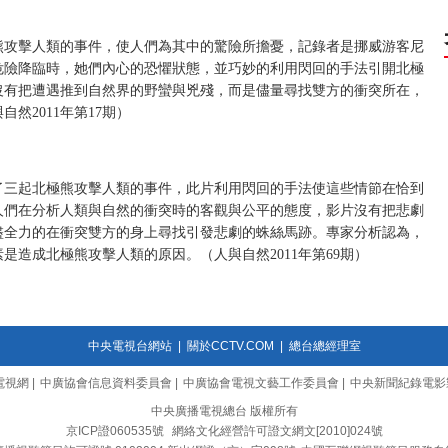
熊攻擊人類的事件，使人們為其中的驚險所擔憂，記錄者是挪威游客尼
危險降臨時，她們內心的恐懼狀態，並巧妙的利用閃回的手法引開北極
沒有把遭遇推到自然界的野蠻與兇殘，而是儘量尋找雙方的衝突所在，
然2011年第17期）
了三起北極熊攻擊人類的事件，此片利用閃回的手法使這些情節在恰到
人們在分析人類與自然的衝突時的客觀與公平的態度，影片沒有把悲劇
盡全力的在衝突雙方的身上尋找引發悲劇的蛛絲馬跡。專家分析認為，
造成北極熊攻擊人類的原因。（人與自然2011年第69期）
中央電視台網站
|
關於CCTV.COM
|
總台總經理室
電視網
|
中廣協會信息資料委員會
|
中廣協會電視文藝工作委員會
|
中央新聞紀錄電影
中央廣播電視總台 版權所有
京ICP證060535號
網絡文化經營許可證文網文[2010]024號