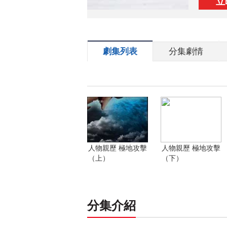
立
劇集列表
分集劇情
人物親歷 極地攻擊
人物親歷 極地攻擊
（上）
（下）
分集介紹