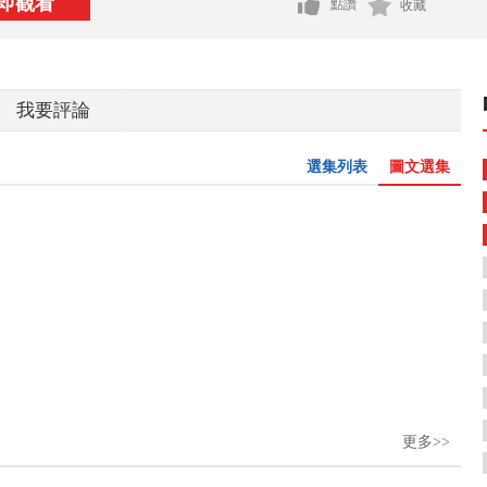
即觀看
點讚
收藏
我要評論
選集列表
圖文選集
更多>>