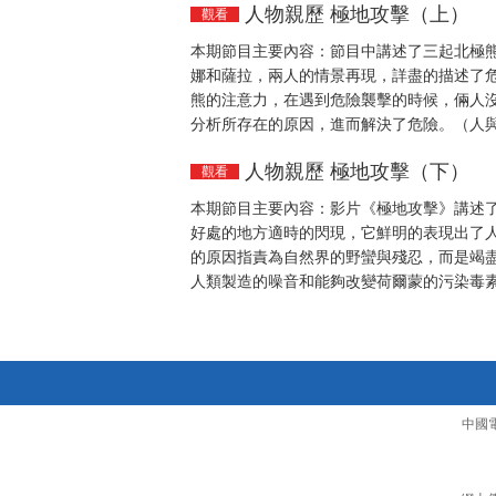
人物親歷 極地攻擊（上）
觀看
本期節目主要內容：節目中講述了三起北極
娜和薩拉，兩人的情景再現，詳盡的描述了
熊的注意力，在遇到危險襲擊的時候，倆人
分析所存在的原因，進而解決了危險。（人與自
人物親歷 極地攻擊（下）
觀看
本期節目主要內容：影片《極地攻擊》講述
好處的地方適時的閃現，它鮮明的表現出了
的原因指責為自然界的野蠻與殘忍，而是竭
人類製造的噪音和能夠改變荷爾蒙的污染毒素是
中國