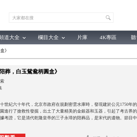
頻道大全
欄目大全
片庫
4K專區
聽
圓盒》
育
電影
國防軍事
電視劇
紀錄
科教
戲曲
社會與法
少
陪葬，白玉鴛鴦柄圓盒》
索
集
十世紀六十年代，北京市政府在規劃密雲水庫時，發現建於公元1750年
園進行了搶救性發掘，出土了大量精美的金銀器和玉器，引起了考古界的
據考證，它是清代乾隆皇帝的三子永璋的陪葬品，是宋代的遺物。節目中