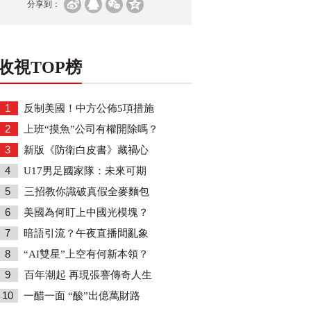
分享到：
收視TOP榜
1
反制美國！中方公佈5項措施
2
上班“摸魚”公司有權開除嗎？
3
新版《防衛白皮書》藏禍心
4
U17男足國家隊：未來可期
5
三招教你識破真假全麥麵包
6
美國為何盯上中國光模塊？
7
暗語引流？午夜直播間亂象
8
“AI雙星”上空有何新本領？
9
百年潮起 再現張謇傳奇人生
10
一醋一面 “酸”出億萬財路