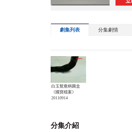
立
劇集列表
分集劇情
白玉鴛鴦柄圓盒
《國寶檔案》
20110914
分集介紹