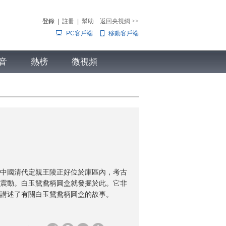
登錄
|
註冊
|
幫助
返回央視網
>>
PC客戶端
移動客戶端
音
熱榜
微視頻
兒
音樂
體育賽事
農業農村
的中國清代定親王陵正好位於庫區內，考古
震動。白玉鴛鴦柄圓盒就發掘於此。它非
講述了有關白玉鴛鴦柄圓盒的故事。