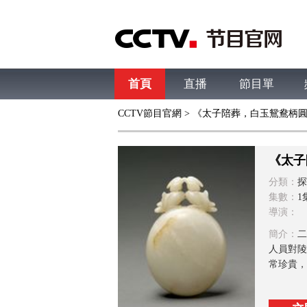
首頁
直播
節目單
CCTV節目官網
> 《太子陪葬，白玉鴛鴦柄
綜合
新聞
財經
綜藝
中文國際
體
《太子
分類：
探
集數：
1
導演：
簡介：
二
人員對陵
常珍貴，