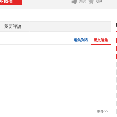
即觀看
點讚
收藏
我要評論
選集列表
圖文選集
更多>>