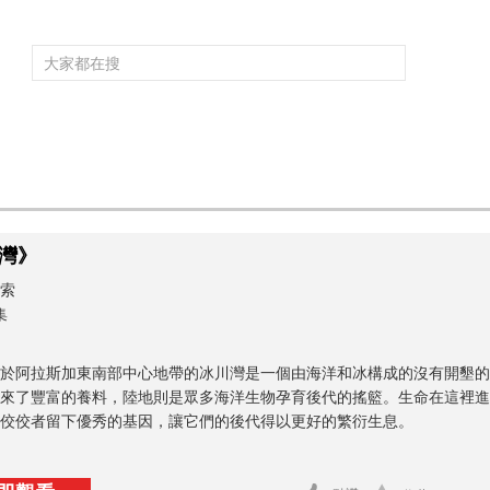
頻道大全
欄目大全
片庫
4K專區
聽
育
電影
國防軍事
電視劇
紀錄
科教
戲曲
社會與法
少
灣》
索
集
於阿拉斯加東南部中心地帶的冰川灣是一個由海洋和冰構成的沒有開墾的
來了豐富的養料，陸地則是眾多海洋生物孕育後代的搖籃。生命在這裡進
佼佼者留下優秀的基因，讓它們的後代得以更好的繁衍生息。