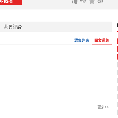
即觀看
點讚
收藏
我要評論
選集列表
圖文選集
更多>>