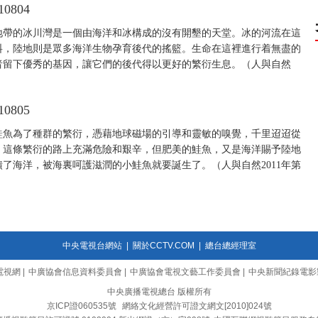
0804
地帶的冰川灣是一個由海洋和冰構成的沒有開墾的天堂。冰的河流在這
料，陸地則是眾多海洋生物孕育後代的搖籃。生命在這裡進行着無盡的
者留下優秀的基因，讓它們的後代得以更好的繁衍生息。（人與自然
0805
鮭魚為了種群的繁衍，憑藉地球磁場的引導和靈敏的嗅覺，千里迢迢從
。這條繁衍的路上充滿危險和艱辛，但肥美的鮭魚，又是海洋賜予陸地
了海洋，被海裏呵護滋潤的小鮭魚就要誕生了。（人與自然2011年第
中央電視台網站
|
關於CCTV.COM
|
總台總經理室
電視網
|
中廣協會信息資料委員會
|
中廣協會電視文藝工作委員會
|
中央新聞紀錄電影
中央廣播電視總台 版權所有
京ICP證060535號
網絡文化經營許可證文網文[2010]024號