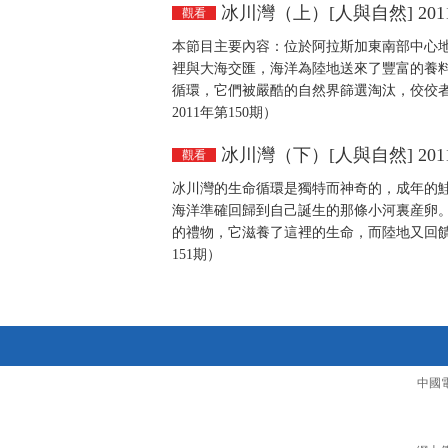
冰川灣（上）[人與自然] 2011
觀看
本節目主要內容：位於阿拉斯加東南部中心
裡與大海交匯，海洋為陸地送來了豐富的養
循環，它們被嚴酷的自然界篩選淘汰，佼佼
2011年第150期）
冰川灣（下）[人與自然] 2011
觀看
冰川灣的生命循環是獨特而神奇的，成年的
海洋準確回歸到自己誕生的那條小河裏産卵
的禮物，它滋養了這裡的生命，而陸地又回饋
151期）
中國