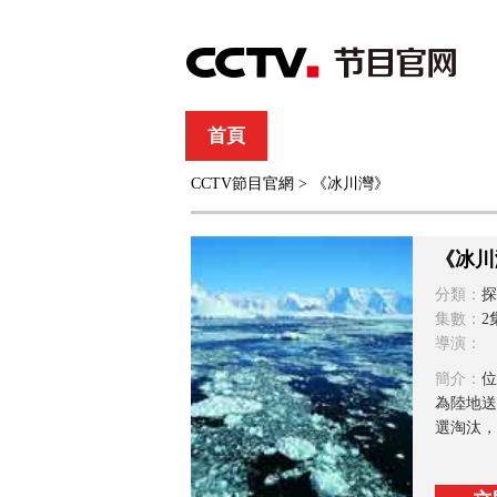
首頁
直播
節目單
CCTV節目官網
> 《冰川灣》
綜合
新聞
財經
綜藝
中文國際
體
《冰川
分類：
探
集數：
2
導演：
簡介：
位
為陸地送
選淘汰，