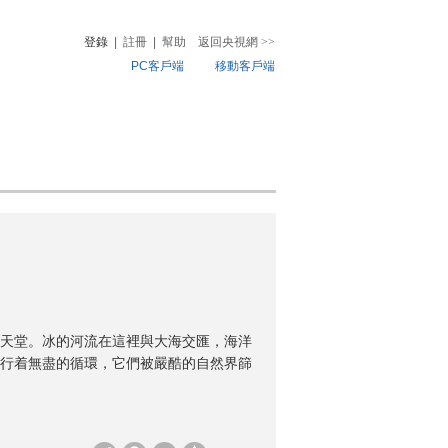
登錄
|
註冊
|
幫助
返回央視網
>>
PC客戶端
移動客戶端
音
熱榜
微視頻
兒
音樂
體育賽事
農業農村
天堂。冰的河流在這裡與大海交匯，海洋
行着無盡的循環，它們被嚴酷的自然界篩