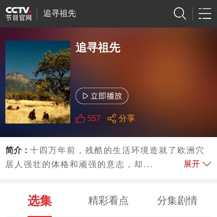
追寻祖先
追寻祖先
557
分享
简介：
十四万年前，残酷的生活环境造就了欧洲穴
展开
居人强壮的体格和顽强的意志，却...
选集
精彩看点
分集剧情