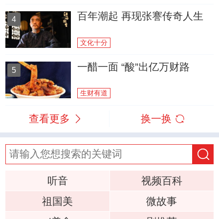
百年潮起 再现张謇传奇人生
4
文化十分
一醋一面 “酸”出亿万财路
5
生财有道
查看更多
换一换
听音
视频百科
祖国美
微故事