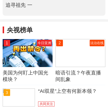
追寻祖先 一
央视榜单
1
2
今日亚洲
法治在线
美国为何盯上中国光
暗语引流？午夜直播
模块？
间乱象
“AI双星”上空有何新本领？
3
共同关注