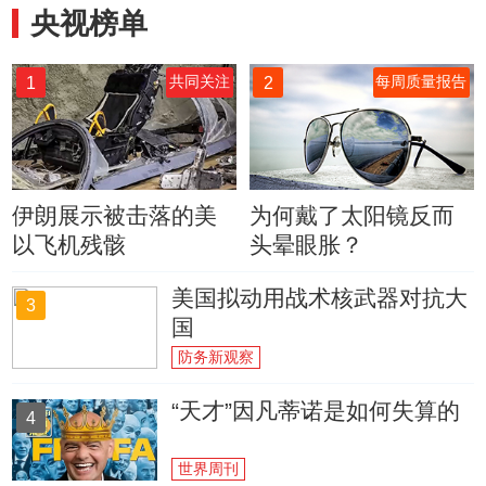
央视榜单
1
2
共同关注
每周质量报告
伊朗展示被击落的美
为何戴了太阳镜反而
以飞机残骸
头晕眼胀？
美国拟动用战术核武器对抗大
3
国
防务新观察
“天才”因凡蒂诺是如何失算的
4
世界周刊