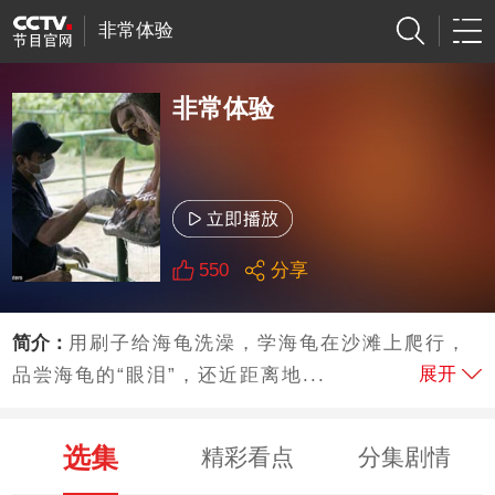
非常体验
非常体验
550
分享
简介：
用刷子给海龟洗澡，学海龟在沙滩上爬行，
展开
品尝海龟的“眼泪”，还近距离地...
选集
精彩看点
分集剧情