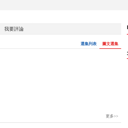
我要評論
選集列表
圖文選集
更多>>