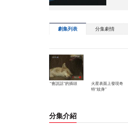
劇集列表
分集劇情
“會説話”的插頭
火星表面上發現奇
特“紋身”
分集介紹