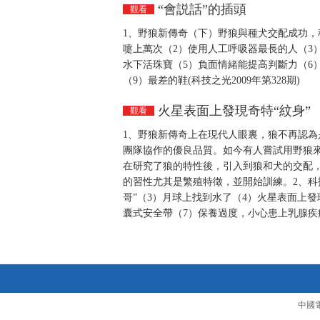
“會説話”的插頭
觀看
1、野狼新傳奇（下）野狼與種犬交配成功，
嚏上萬次（2）使用人工呼吸器最長的人（3
水下活珠寶（5）負面情緒能提高判斷力（6）
（9）最差的鞋(科技之光2009年第328期)
火星表面上發現奇特“紋身”
觀看
1、野狼新傳奇上在現代人眼裏，狼不再認
團隊協作的優良品質。如今有人嘗試用野狼
在研究了狼的特性後，引入到狼和犬的交配
的習性尤其是繁殖特徵，並開始訓練。2、科技
哥”（3）月球上找到水了（4）火星表面上發
囊式安全帶（7）保養過度，小心患上乳腺疾病！
中國