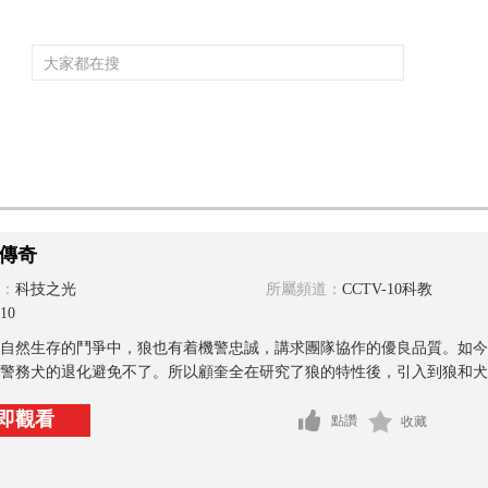
頻道大全
欄目大全
片庫
4K專區
聽
育
電影
國防軍事
電視劇
紀錄
科教
戲曲
社會與法
少
傳奇
：
科技之光
所屬頻道：
CCTV-10科教
10
自然生存的鬥爭中，狼也有着機警忠誠，講求團隊協作的優良品質。如今
警務犬的退化避免不了。所以顧奎全在研究了狼的特性後，引入到狼和犬的
即觀看
點讚
收藏