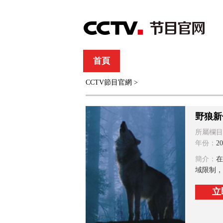
首頁
直播
節目單
CCTV節目官網
>
綜合
新聞
財經
綜藝
中文國際
體
野狼新
所屬欄目
年份：
20
簡介：
在
域限制，
立