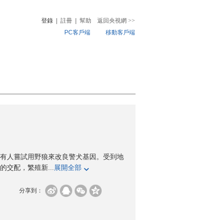
登錄
|
註冊
|
幫助
返回央視網
>>
PC客戶端
移動客戶端
音
熱榜
微視頻
兒
音樂
體育賽事
農業農村
有人嘗試用野狼來改良警犬基因。受到地
交配，繁殖新...
展開全部
分享到：