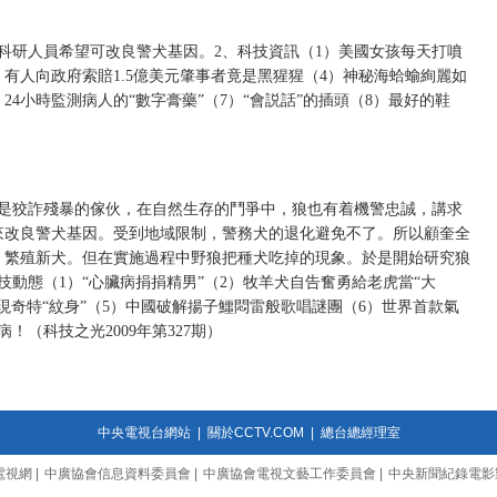
科研人員希望可改良警犬基因。2、科技資訊（1）美國女孩每天打噴
）有人向政府索賠1.5億美元肇事者竟是黑猩猩（4）神秘海蛤蝓絢麗如
24小時監測病人的“數字膏藥”（7）“會説話”的插頭（8）最好的鞋
為是狡詐殘暴的傢伙，在自然生存的鬥爭中，狼也有着機警忠誠，講求
來改良警犬基因。受到地域限制，警務犬的退化避免不了。所以顧奎全
，繁殖新犬。但在實施過程中野狼把種犬吃掉的現象。於是開始研究狼
動態（1）“心臟病捐捐精男”（2）牧羊犬自告奮勇給老虎當“大
現奇特“紋身”（5）中國破解揚子鱷悶雷般歌唱謎團（6）世界首款氣
（科技之光2009年第327期）
中央電視台網站
|
關於CCTV.COM
|
總台總經理室
電視網
|
中廣協會信息資料委員會
|
中廣協會電視文藝工作委員會
|
中央新聞紀錄電影