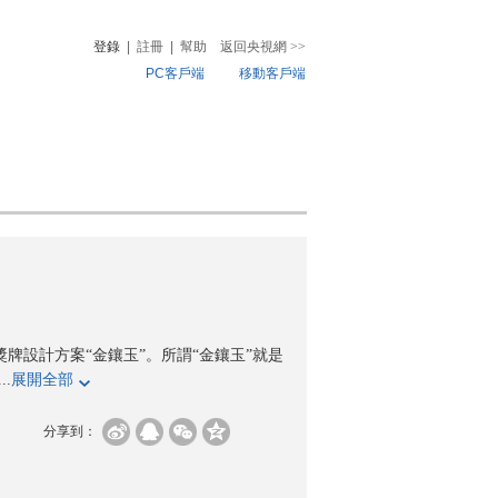
登錄
|
註冊
|
幫助
返回央視網
>>
PC客戶端
移動客戶端
音
熱榜
微視頻
兒
音樂
體育賽事
農業農村
獎牌設計方案“金鑲玉”。所謂“金鑲玉”就是
.
展開全部
分享到：