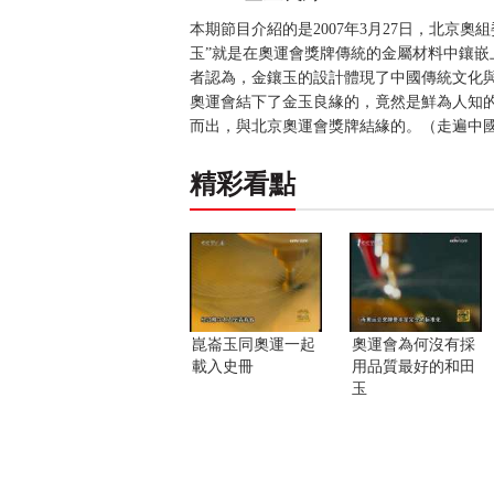
本期節目介紹的是2007年3月27日，北京
玉”就是在奧運會獎牌傳統的金屬材料中鑲嵌
者認為，金鑲玉的設計體現了中國傳統文化
奧運會結下了金玉良緣的，竟然是鮮為人知
而出，與北京奧運會獎牌結緣的。（走遍中國20
精彩看點
崑崙玉同奧運一起
奧運會為何沒有採
載入史冊
用品質最好的和田
玉