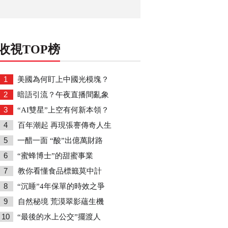
收視TOP榜
1
美國為何盯上中國光模塊？
2
暗語引流？午夜直播間亂象
3
“AI雙星”上空有何新本領？
4
百年潮起 再現張謇傳奇人生
5
一醋一面 “酸”出億萬財路
6
“蜜蜂博士”的甜蜜事業
7
教你看懂食品標籤莫中計
8
“沉睡”4年保單的時效之爭
9
自然秘境 荒漠翠影蘊生機
10
“最後的水上公交”擺渡人