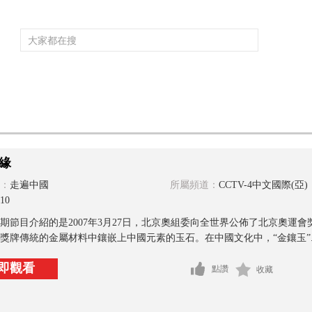
頻道大全
欄目大全
片庫
4K專區
聽
育
電影
國防軍事
電視劇
紀錄
科教
戲曲
社會與法
少
緣
：
走遍中國
所屬頻道：
CCTV-4中文國際(亞)
10
期節目介紹的是2007年3月27日，北京奧組委向全世界公佈了北京奧運會
獎牌傳統的金屬材料中鑲嵌上中國元素的玉石。在中國文化中，“金鑲玉”..
即觀看
點讚
收藏