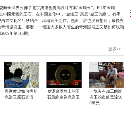
奧組委向全世界公佈了北京奧運會獎牌設計方案“金鑲玉”。所謂“金鑲
上中國元素的玉石。在中國文化中，“金鑲玉”寓意“金玉良緣”。有學
與西方文化的巧妙結合，堪稱完美之作。然而，誰也沒有想到，最後與
的青海崑崙玉。那麼，一個讓大多數人陌生的青海崑崙玉又是如何脫穎
09年第316期）
更多>>
專家教你如何辨別
奧運會獎牌上的玉
一塊沒有加工的崑
崑崙玉原石真假
石最終定為崑崙玉
崙玉的市值竟達50
0萬元