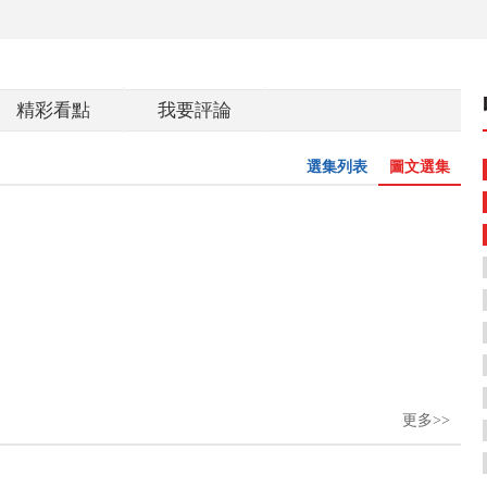
精彩看點
我要評論
選集列表
圖文選集
更多>>