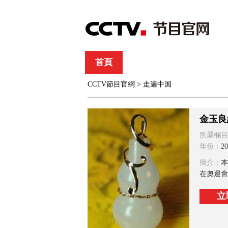
首頁
直播
節目單
CCTV節目官網
>
走遍中国
綜合
新聞
財經
綜藝
中文國際
體
金玉良
所屬欄目
年份：
20
簡介：
本
在奧運會
立