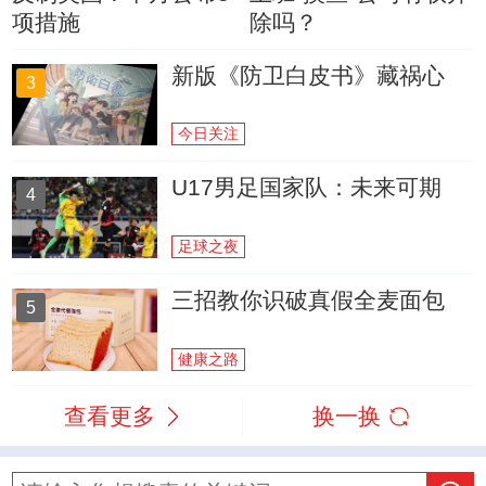
项措施
除吗？
新版《防卫白皮书》藏祸心
3
今日关注
U17男足国家队：未来可期
4
足球之夜
三招教你识破真假全麦面包
5
健康之路
查看更多
换一换