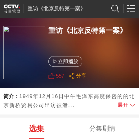
重访《北京反特第一案》
重访《北京反特第一案》
557
分享
简介：
1949年12月16日中午毛泽东高度保密的的北
展开
京新桥贸易公司出访被泄...
选集
分集剧情