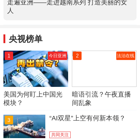
走遍亚洲——走进越南系列 打造美丽的女
人
央视榜单
1
2
今日亚洲
法治在线
美国为何盯上中国光
暗语引流？午夜直播
模块？
间乱象
“AI双星”上空有何新本领？
3
共同关注