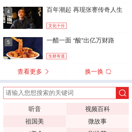
百年潮起 再现张謇传奇人生
4
文化十分
一醋一面 “酸”出亿万财路
5
生财有道
查看更多
换一换
听音
视频百科
祖国美
微故事