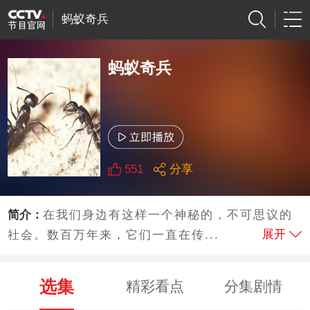
蚂蚁奇兵
蚂蚁奇兵
551
分享
简介：
在我们身边有这样一个神秘的，不可思议的
展开
社会。数百万年来，它们一直在传...
选集
精彩看点
分集剧情