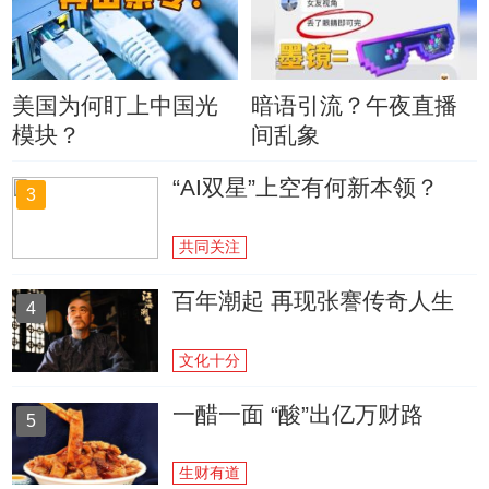
美国为何盯上中国光
暗语引流？午夜直播
模块？
间乱象
“AI双星”上空有何新本领？
3
共同关注
百年潮起 再现张謇传奇人生
4
文化十分
一醋一面 “酸”出亿万财路
5
生财有道