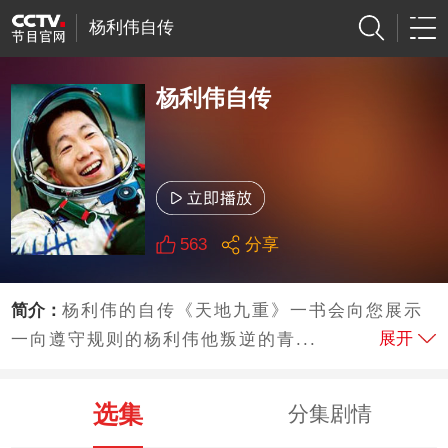
杨利伟自传
杨利伟自传
563
分享
简介：
杨利伟的自传《天地九重》一书会向您展示
展开
一向遵守规则的杨利伟他叛逆的青...
选集
分集剧情