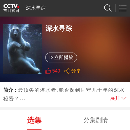
深水寻踪
深水寻踪
549
分享
简介：
最顶尖的潜水者,能否探到固守几千年的深水
展开
秘密？...
选集
分集剧情