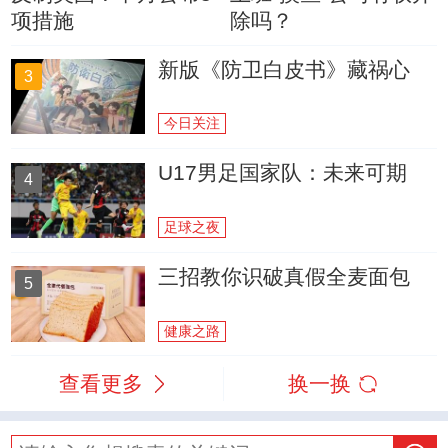
项措施
除吗？
新版《防卫白皮书》藏祸心
3
今日关注
U17男足国家队：未来可期
4
足球之夜
三招教你识破真假全麦面包
5
健康之路
查看更多
换一换