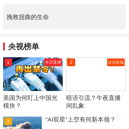
挽救扭曲的生命
央视榜单
1
2
今日亚洲
法治在线
美国为何盯上中国光
暗语引流？午夜直播
模块？
间乱象
“AI双星”上空有何新本领？
3