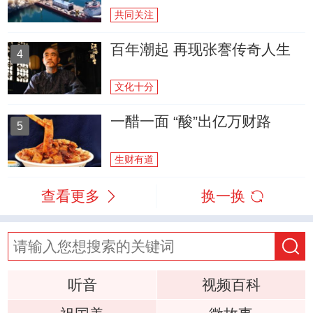
共同关注
百年潮起 再现张謇传奇人生
4
文化十分
一醋一面 “酸”出亿万财路
5
生财有道
查看更多
换一换
听音
视频百科