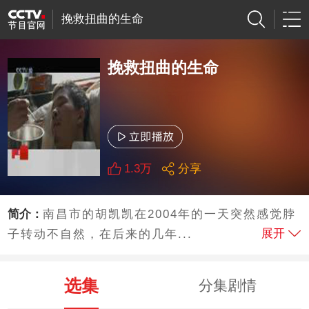
挽救扭曲的生命
挽救扭曲的生命
1.3万
分享
简介：
南昌市的胡凯凯在2004年的一天突然感觉脖
展开
子转动不自然，在后来的几年...
选集
分集剧情