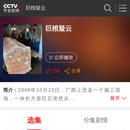
巨棺疑云
巨棺疑云
556
分享
简介：
2008年10月15日，广西上思县一个施工现
展开
场，一块长方形巨石突然从...
选集
分集剧情