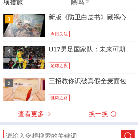
项措施
除吗？
新版《防卫白皮书》藏祸心
3
今日关注
U17男足国家队：未来可期
4
足球之夜
三招教你识破真假全麦面包
5
健康之路
查看更多
换一换