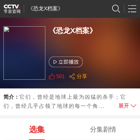
《恐龙X档案》
《恐龙X档案》
581
分享
简介：
它们，曾经是地球上最为凶猛的杀手；它
展开
们，曾经几乎占领了地球的每一个角...
选集
分集剧情