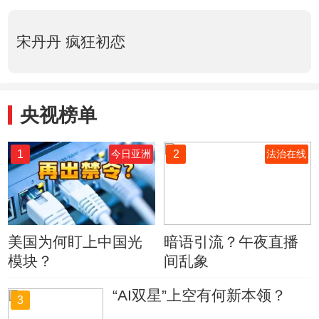
宋丹丹 疯狂初恋
央视榜单
1
2
今日亚洲
法治在线
美国为何盯上中国光
暗语引流？午夜直播
模块？
间乱象
“AI双星”上空有何新本领？
3