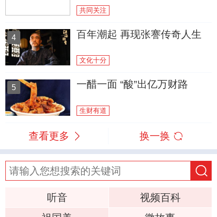
共同关注
百年潮起 再现张謇传奇人生
4
文化十分
一醋一面 “酸”出亿万财路
5
生财有道
查看更多
换一换
听音
视频百科