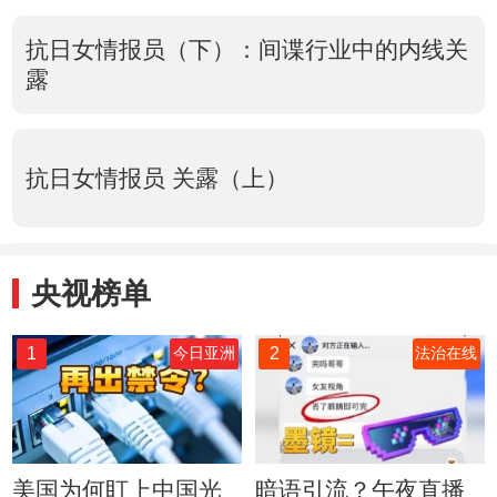
抗日女情报员（下）：间谍行业中的内线关
露
抗日女情报员 关露（上）
央视榜单
1
2
今日亚洲
法治在线
美国为何盯上中国光
暗语引流？午夜直播