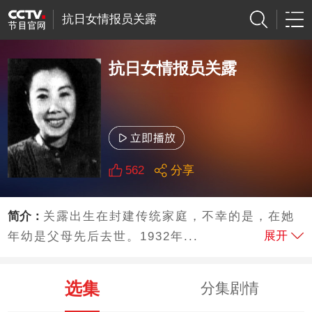
抗日女情报员关露
抗日女情报员关露
562
分享
简介：
关露出生在封建传统家庭，不幸的是，在她
展开
年幼是父母先后去世。1932年...
选集
分集剧情