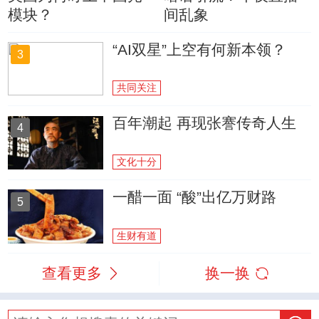
模块？
间乱象
“AI双星”上空有何新本领？
3
共同关注
百年潮起 再现张謇传奇人生
4
文化十分
一醋一面 “酸”出亿万财路
5
生财有道
查看更多
换一换