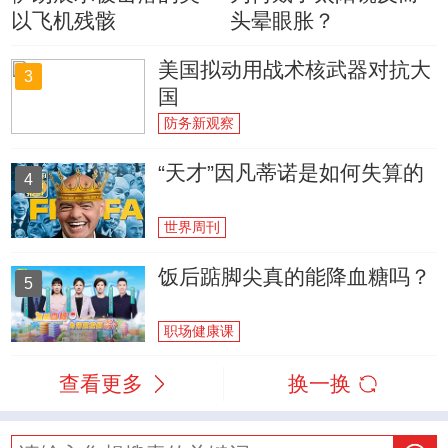
以飞机残骸
头晕眼胀？
美国拟动用战术核武器对抗大
3
国
防务新观察
“天才”因凡蒂诺是如何失算的
4
世界周刊
饭后踮脚尖真的能降血糖吗？
5
职场健康课
查看更多
换一换