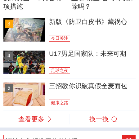
项措施
除吗？
新版《防卫白皮书》藏祸心
3
今日关注
U17男足国家队：未来可期
4
足球之夜
三招教你识破真假全麦面包
5
健康之路
查看更多
换一换