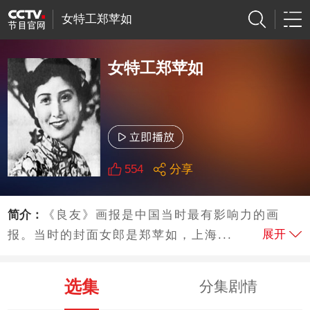
女特工郑苹如
女特工郑苹如
554
分享
简介：
《良友》画报是中国当时最有影响力的画
展开
报。当时的封面女郎是郑苹如，上海...
选集
分集剧情