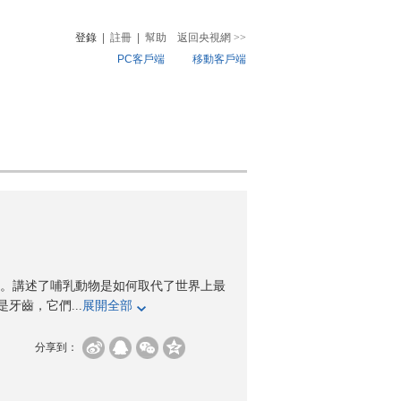
登錄
|
註冊
|
幫助
返回央視網
>>
PC客戶端
移動客戶端
音
熱榜
微視頻
兒
音樂
體育賽事
農業農村
。講述了哺乳動物是如何取代了世界上最
牙齒，它們...
展開全部
分享到：