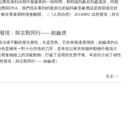
起將投身到冰期中最嚴寒的一段時間，那時猛犸象在到處漫游，同期
體與DNA，我們現在看到的復原出的猛犸象形象應該是相當接近於
在青春期時便會離開。（《人與自然》 20140802 自然發現：與古
 自然發現：與古獸同行——劍齒虎
統治者不斷的發生變化，先是恐鳥，它的奔跑速度很快；劍齒虎的出
特色是擁有一對十分誇張的刀牙，是有史以來所有貓科動物中最強大
這裡食物鏈上的頂級動物，打破了這裡的生態平衡。本節目介紹了雄性
1 自然發現：與古獸同行——劍齒虎）
更多>>