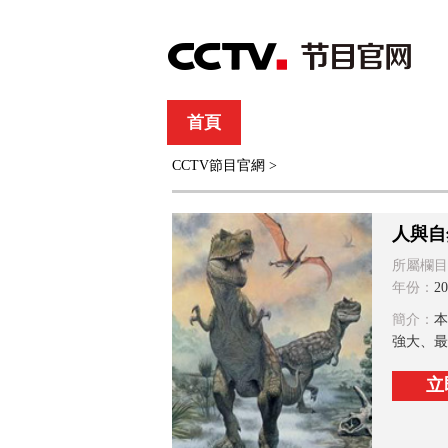
首頁
直播
節目單
CCTV節目官網
>
綜合
新聞
財經
綜藝
中文國際
體
人與自
所屬欄目
年份：
20
簡介：
本
強大、最
立