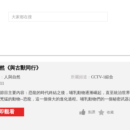
頻道大全
欄目大全
片庫
4K專區
聽
育
電影
國防軍事
電視劇
紀錄
科教
戲曲
社會與法
少
然《與古獸同行》
：
人與自然
所屬頻道：
CCTV-1綜合
11
節目主要內容：恐龍的時代終結之後，哺乳動物逐漸崛起，直至統治世界
兇猛的動物--恐龍，這一個偉大的進化過程。哺乳動物們的一個秘密武器是
即觀看
點讚
收藏