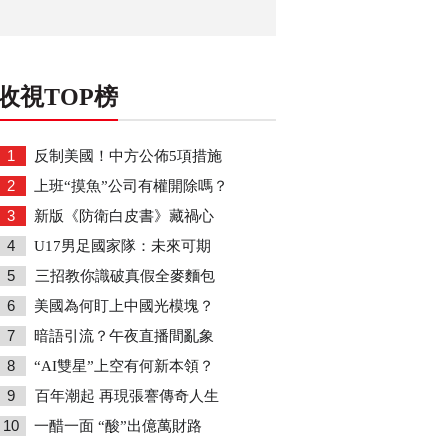
收視TOP榜
1
反制美國！中方公佈5項措施
2
上班“摸魚”公司有權開除嗎？
3
新版《防衛白皮書》藏禍心
4
U17男足國家隊：未來可期
5
三招教你識破真假全麥麵包
6
美國為何盯上中國光模塊？
7
暗語引流？午夜直播間亂象
8
“AI雙星”上空有何新本領？
9
百年潮起 再現張謇傳奇人生
10
一醋一面 “酸”出億萬財路