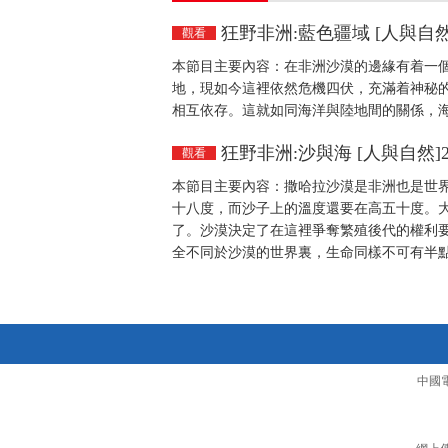
狂野非洲:藍色疆域 [人與自然]2
觀看
本節目主要內容：在非洲沙漠的邊緣有着一個
地，現如今這裡依然危機四伏，充滿着神秘
相互依存。這就如同海洋與陸地間的關係，海洋
狂野非洲:沙與海 [人與自然]20
觀看
本節目主要內容：撒哈拉沙漠是非洲也是世
十八度，而沙子上的溫度還要在高五十度。
了。沙漠決定了在這裡爭奪繁殖後代的權利
全不同於沙漠的世界裏，生命同樣不可有半點懈
中國