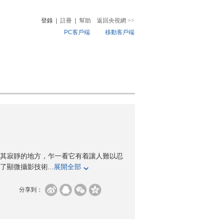
登錄
|
註冊
|
幫助
返回央視網
>>
PC客戶端
移動客戶端
音
熱榜
微視頻
兒
音樂
體育賽事
農業農村
其寂靜的地方，乍一看它有着讓人難以忍
顯微攝影技術...
展開全部
分享到：