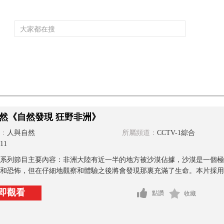
頻道大全
欄目大全
片庫
4K專區
聽
育
電影
國防軍事
電視劇
紀錄
科教
戲曲
社會與法
少
然《自然發現 狂野非洲》
：
人與自然
所屬頻道：
CCTV-1綜合
11
系列節目主要內容：非洲大陸有近一半的地方被沙漠佔據，沙漠是一個極
和恐怖，但在仔細地觀察和體驗之後將會發現那裏充滿了生命。本片採用了
即觀看
點讚
收藏