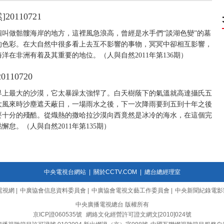
0110721
叫做骷髏海岸的地方，這裡風急浪高，曾經是水手們“談湖色變”的墓
的色彩。在大自然中很多看上去互不影響的事物，冥冥中卻相互影響，
在非洲有着及其重要的地位。（人與自然2011年第136期）
110720
界上最大的沙漠，它太暴躁太強悍了。白天樹蔭下的氣溫就高達攝氏五
大風來時沙塵遮天蔽日，一場雨水之後，下一次降雨要到五到十年之後
要十分的殘酷。從熾熱的撒哈拉沙漠向西竟然是冰冷的海水，在這個完
怠。（人與自然2011年第135期）
中央電視台網站
|
關於CCTV.COM
|
總台總經理室
電視網
|
中廣協會信息資料委員會
|
中廣協會電視文藝工作委員會
|
中央新聞紀錄電影
中央廣播電視總台 版權所有
京ICP證060535號
網絡文化經營許可證文網文[2010]024號