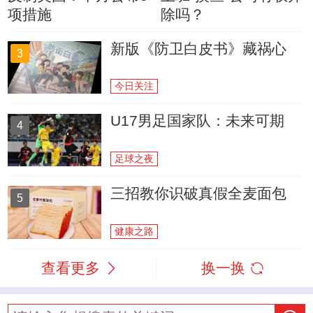
项措施
除吗？
新版《防卫白皮书》藏祸心
3
今日关注
U17男足国家队：未来可期
4
足球之夜
三招教你识破真假全麦面包
5
健康之路
查看更多
换一换