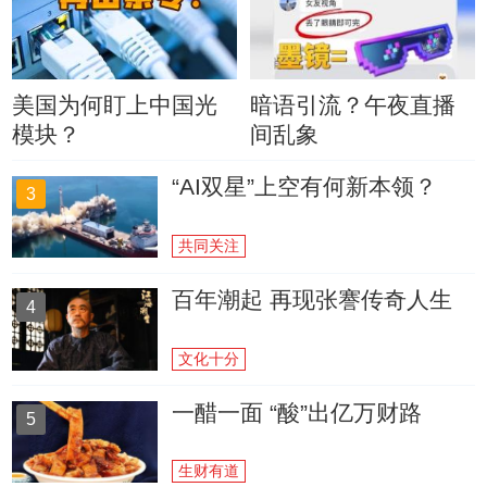
美国为何盯上中国光
暗语引流？午夜直播
模块？
间乱象
“AI双星”上空有何新本领？
3
共同关注
百年潮起 再现张謇传奇人生
4
文化十分
一醋一面 “酸”出亿万财路
5
生财有道