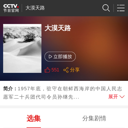
大漠天路
大漠天路
551
分享
简介：
1957年底，驻守在朝鲜西海岸的中国人民志
展开
愿军二十兵团代司令员孙继先...
选集
分集剧情