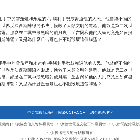
用手中的雪茄煙和永遠的v字勝利手勢鼓舞過他的人民。他曾經不懈的
了世界反法西斯陣線的形成，挽救了人類文明的進程。他就是第二次世
吉爾。那麼在二戰中最黑暗的歲月裏，丘吉爾和他的人民究竟是如何挺
西斯陣營？又是為什麼丘吉爾也在不斷毀壞這個聯盟？
用手中的雪茄煙和永遠的v字勝利手勢鼓舞過他的人民。他曾經不懈的
了世界反法西斯陣線的形成，挽救了人類文明的進程。他就是第二次世
吉爾。那麼在二戰中最黑暗的歲月裏，丘吉爾和他的人民究竟是如何挺
西斯陣營？又是為什麼丘吉爾也在不斷毀壞這個聯盟？
中央電視台網站
|
關於CCTV.COM
|
總台總經理室
電視網
|
中廣協會信息資料委員會
|
中廣協會電視文藝工作委員會
|
中央新聞紀錄電影
中央廣播電視總台 版權所有
京ICP證060535號
網絡文化經營許可證文網文[2010]024號