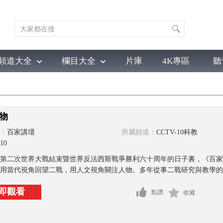
頻道大全
欄目大全
片庫
4K專區
聽
育
電影
國防軍事
電視劇
紀錄
科教
戲曲
社會與法
少
物
：
百家講壇
所屬頻道：
CCTV-10科教
10
第二次世界大戰結束暨世界反法西斯戰爭勝利六十周年的日子裏，《百家
用當代視角回望二戰，用人文視角關注人物。多年從事二戰研究與教學的中
即觀看
點讚
收藏