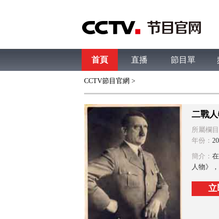
首頁
直播
節目單
CCTV節目官網
>
綜合
新聞
財經
綜藝
中文國際
體
二戰人
所屬欄目
年份：
20
簡介：
在
人物》，
立