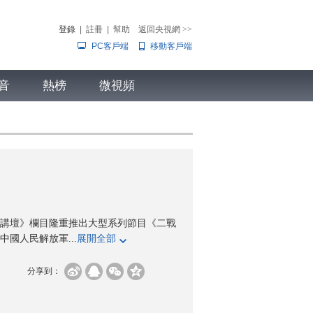
登錄
|
註冊
|
幫助
返回央視網
>>
PC客戶端
移動客戶端
音
熱榜
微視頻
兒
音樂
體育賽事
農業農村
講壇》欄目隆重推出大型系列節目《二戰
國人民解放軍...
展開全部
分享到：