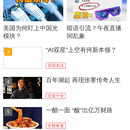
美国为何盯上中国光
暗语引流？午夜直播
模块？
间乱象
“AI双星”上空有何新本领？
3
共同关注
百年潮起 再现张謇传奇人生
4
文化十分
一醋一面 “酸”出亿万财路
5
生财有道