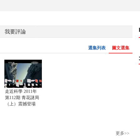
我要評論
選集列表
圖文選集
走近科學 2011年
第112期 青花謎局
（上）震撼登場
更多>>