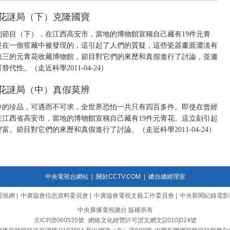
期 青花謎局（下）克隆國寶
節目（下），在江西高安市，當地的博物館宣稱自己藏有19件元青
是在一個窖藏中被發現的，這引起了人們的質疑，這些瓷器畫面濃淡有
第三的元青花收藏博物館，節目對它們的來歷和真假進行了討論，並邀
性。（走近科學2011-04-24）
期 青花謎局（中）真假莫辨
中的珍品，可遇而不可求，全世界恐怕一共只有四百多件。即使在曾經
江西省高安市，當地的博物館宣稱自己藏有19件元青花。這立刻引起
。節目對它們的來歷和真假進行了討論。（走近科學2011-04-24）
中央電視台網站
|
關於CCTV.COM
|
總台總經理室
電視網
|
中廣協會信息資料委員會
|
中廣協會電視文藝工作委員會
|
中央新聞紀錄電影
中央廣播電視總台 版權所有
京ICP證060535號
網絡文化經營許可證文網文[2010]024號