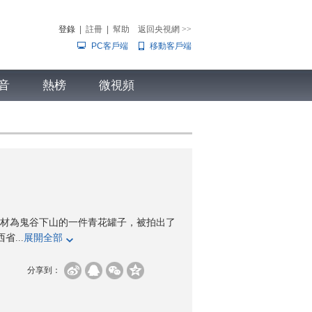
登錄
|
註冊
|
幫助
返回央視網
>>
PC客戶端
移動客戶端
音
熱榜
微視頻
兒
音樂
體育賽事
農業農村
題材為鬼谷下山的一件青花罐子，被拍出了
...
展開全部
分享到：