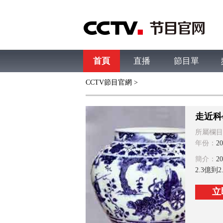
首頁
直播
節目單
CCTV節目官網
>
綜合
新聞
財經
綜藝
中文國際
體
走近科
所屬欄目
年份：
20
簡介：
2
2.3億
立