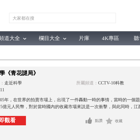
頻道大全
欄目大全
片庫
4K專區
聽
育
電影
國防軍事
電視劇
紀錄
科教
戲曲
社會與法
少
學《青花謎局》
：
走近科學
所屬頻道：
CCTV-10科教
11
005年，在世界的拍賣市場上，出現了一件轟動一時的事情，當時的一個
到2.5億元人民幣，對於當時國內的收藏市場來説是一次衝擊，與此同時，江西省
即觀看
點讚
收藏