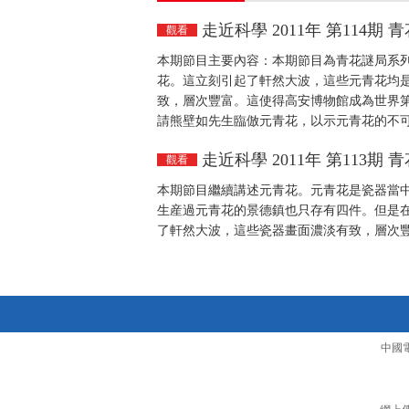
走近科學 2011年 第114
觀看
本期節目主要內容：本期節目為青花謎局系列
花。這立刻引起了軒然大波，這些元青花均
致，層次豐富。這使得高安博物館成為世界
請熊壁如先生臨倣元青花，以示元青花的不可替代
走近科學 2011年 第113
觀看
本期節目繼續講述元青花。元青花是瓷器當
生産過元青花的景德鎮也只存有四件。但是在
了軒然大波，這些瓷器畫面濃淡有致，層次豐富
中國