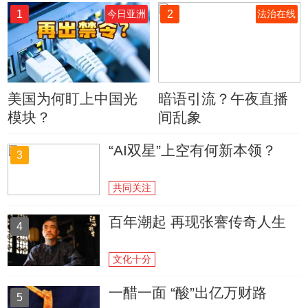
1
2
今日亚洲
法治在线
美国为何盯上中国光
暗语引流？午夜直播
模块？
间乱象
“AI双星”上空有何新本领？
3
共同关注
百年潮起 再现张謇传奇人生
4
文化十分
一醋一面 “酸”出亿万财路
5