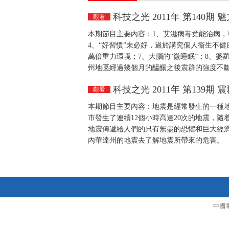
科技之光 2011年 第140期 
觀看
本期節目主要內容：1、艾滋病毒竟能治病，
4、“好習慣”未必好，過於講究個人衞生不健
萬倍重力環境；7、大腦的“微睡眠”；8、婆
州地區經過幾個月的醞釀之後震群的強度不
科技之光 2011年 第139期 
觀看
本期節目主要內容：地震是經常發生的一種地
市發生了連續12個小時高達20次的地震，
地震傳遞給人們的只有無盡的恐懼和巨大經
內華達州的地震去了解地震所帶來的危害。
中國