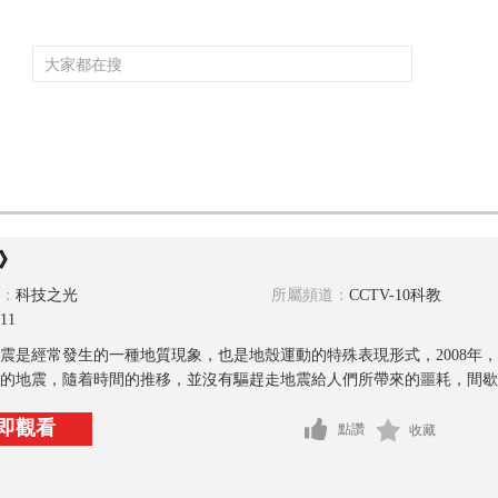
頻道大全
欄目大全
片庫
4K專區
聽
育
電影
國防軍事
電視劇
紀錄
科教
戲曲
社會與法
少
》
：
科技之光
所屬頻道：
CCTV-10科教
11
震是經常發生的一種地質現象，也是地殼運動的特殊表現形式，2008年
次的地震，隨着時間的推移，並沒有驅趕走地震給人們所帶來的噩耗，間歇性
即觀看
點讚
收藏