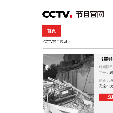
首頁
直播
節目單
CCTV節目官網
>
綜合
新聞
財經
綜藝
中文國際
體
《震群
所屬欄目
年份：
20
簡介：
地
高達20
立