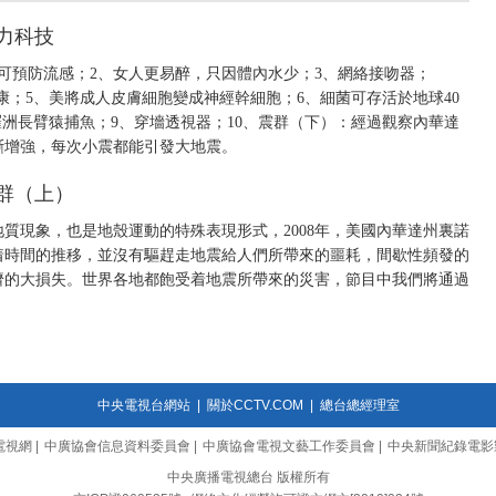
魅力科技
可預防流感；2、女人更易醉，只因體內水少；3、網絡接吻器；
康；5、美將成人皮膚細胞變成神經幹細胞；6、細菌可存活於地球40
羅洲長臂猿捕魚；9、穿墻透視器；10、震群（下）：經過觀察內華達
斷增強，每次小震都能引發大地震。
震群（上）
質現象，也是地殼運動的特殊表現形式，2008年，美國內華達州裏諾
隨着時間的推移，並沒有驅趕走地震給人們所帶來的噩耗，間歇性頻發的
濟的大損失。世界各地都飽受着地震所帶來的災害，節目中我們將通過
中央電視台網站
|
關於CCTV.COM
|
總台總經理室
電視網
|
中廣協會信息資料委員會
|
中廣協會電視文藝工作委員會
|
中央新聞紀錄電影
中央廣播電視總台 版權所有