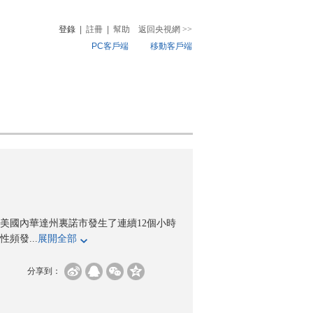
登錄
|
註冊
|
幫助
返回央視網
>>
PC客戶端
移動客戶端
音
熱榜
微視頻
兒
音樂
體育賽事
農業農村
，美國內華達州裏諾市發生了連續12個小時
頻發...
展開全部
分享到：