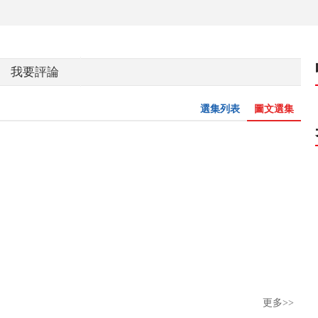
我要評論
選集列表
圖文選集
更多>>