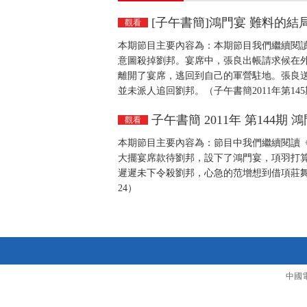
[子午書簡]鴻門宴 難料的結局（
觀看
本期節目主要內容為：本期節目我們繼續閱
意圖殺掉劉邦。宴席中，張良出帳請求候在
離開了宴席，逃回到自己的軍營駐地。張良
並未派人追回劉邦。（子午書簡2011年第14
子午書簡 2011年 第144期
觀看
本期節目主要內容為：節目中我們繼續閱讀
大擺宴席款待劉邦，設下了鴻門宴，項羽打
遲遲未下令殺劉邦，心急的范增想到借項莊舞劍
24）
中國