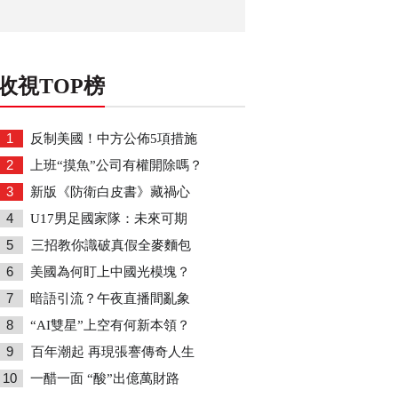
收視TOP榜
1
反制美國！中方公佈5項措施
2
上班“摸魚”公司有權開除嗎？
3
新版《防衛白皮書》藏禍心
4
U17男足國家隊：未來可期
5
三招教你識破真假全麥麵包
6
美國為何盯上中國光模塊？
7
暗語引流？午夜直播間亂象
8
“AI雙星”上空有何新本領？
9
百年潮起 再現張謇傳奇人生
10
一醋一面 “酸”出億萬財路