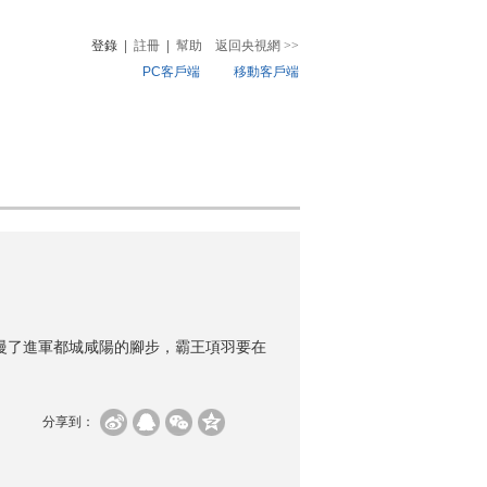
登錄
|
註冊
|
幫助
返回央視網
>>
PC客戶端
移動客戶端
音
熱榜
微視頻
兒
音樂
體育賽事
農業農村
放慢了進軍都城咸陽的腳步，霸王項羽要在
分享到：