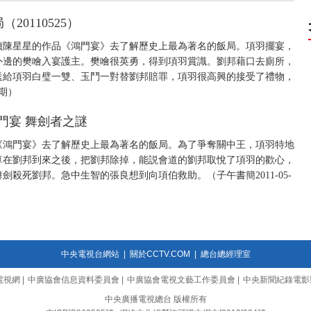
20110525）
讀陳星星的作品《鴻門宴》去了解歷史上最為著名的飯局。項羽擺宴，
外邊的樊噲入宴護主。樊噲很英勇，得到項羽賞識。劉邦藉口去廁所，
送給項羽白璧一雙、玉鬥一對替劉邦賠罪，項羽很高興的接受了禮物，
5期）
 鴻門宴 舞劍者之謎
《鴻門宴》去了解歷史上最為著名的飯局。為了爭奪關中王，項羽特地
算在劉邦到來之後，把劉邦除掉，能説會道的劉邦取悅了項羽的歡心，
殺死劉邦。急中生智的張良想到向項伯救助。（子午書簡2011-05-
中央電視台網站
|
關於CCTV.COM
|
總台總經理室
電視網
|
中廣協會信息資料委員會
|
中廣協會電視文藝工作委員會
|
中央新聞紀錄電影
中央廣播電視總台 版權所有