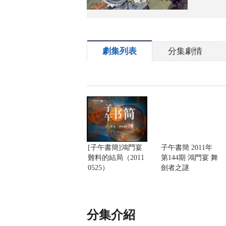
劇集列表
分集劇情
[子午書簡]鴻門宴
子午書簡 2011年
難料的結局（2011
第144期 鴻門宴 舞
0525）
劍者之謎
分集介紹