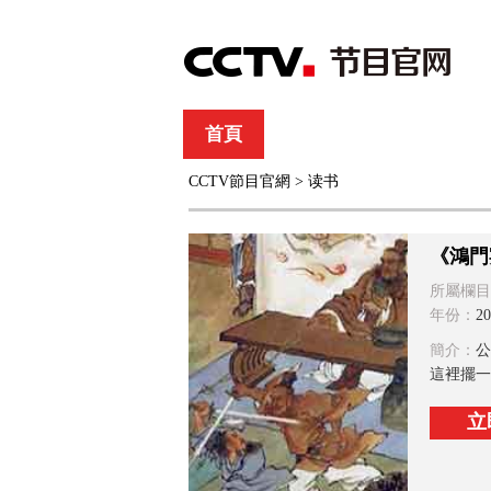
首頁
直播
節目單
CCTV節目官網
>
读书
綜合
新聞
財經
綜藝
中文國際
體
《鴻門
所屬欄目
年份：
20
簡介：
公
這裡擺一
立