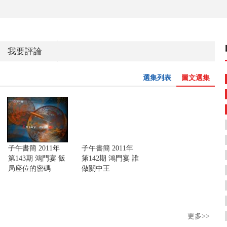
我要評論
選集列表
圖文選集
子午書簡 2011年
子午書簡 2011年
第143期 鴻門宴 飯
第142期 鴻門宴 誰
局座位的密碼
做關中王
更多>>