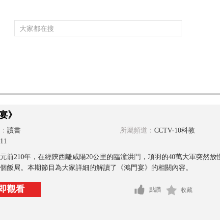
頻道大全
欄目大全
片庫
4K專區
聽
育
電影
國防軍事
電視劇
紀錄
科教
戲曲
社會與法
少
宴》
：
讀書
所屬頻道：
CCTV-10科教
11
元前210年，在經陝西離咸陽20公里的臨潼洪門，項羽的40萬大軍突然
個飯局。本期節目為大家詳細的解讀了《鴻門宴》的相關內容。
即觀看
點讚
收藏