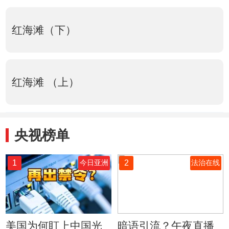
红海滩（下）
红海滩 （上）
央视榜单
1
2
今日亚洲
法治在线
美国为何盯上中国光
暗语引流？午夜直播