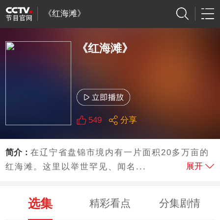
《红海滩》
《红海滩》
549
分享
简介：
在辽宁省盘锦市境内有一片面积20多万亩的
展开
红海滩。这里以举世罕见、闻名...
选集
精彩看点
分集剧情