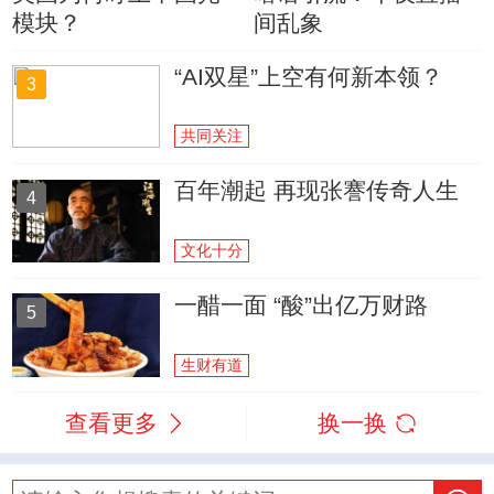
模块？
间乱象
“AI双星”上空有何新本领？
3
共同关注
百年潮起 再现张謇传奇人生
4
文化十分
一醋一面 “酸”出亿万财路
5
生财有道
查看更多
换一换