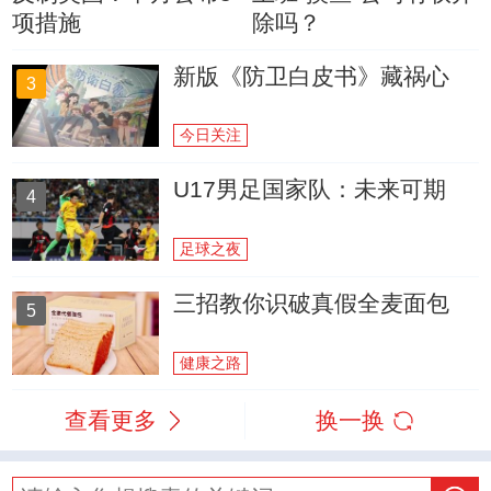
项措施
除吗？
新版《防卫白皮书》藏祸心
3
今日关注
U17男足国家队：未来可期
4
足球之夜
三招教你识破真假全麦面包
5
健康之路
查看更多
换一换