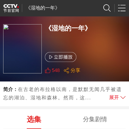
《湿地的一年》
《湿地的一年》
548
分享
简介：
在古老的布拉格以南，是默默无闻几乎被遗
展开
忘的湖泊、湿地和森林。然而，这...
选集
分集剧情