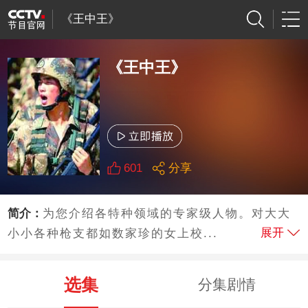
《王中王》
《王中王》
601
分享
简介：
为您介绍各特种领域的专家级人物。对大大
展开
小小各种枪支都如数家珍的女上校...
选集
分集剧情