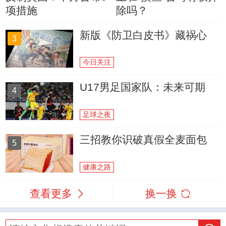
项措施
除吗？
新版《防卫白皮书》藏祸心
3
今日关注
U17男足国家队：未来可期
4
足球之夜
三招教你识破真假全麦面包
5
健康之路
查看更多
换一换