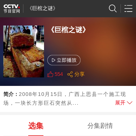
《巨棺之谜》
《巨棺之谜》
554
分享
简介：
2008年10月15日，广西上思县一个施工现
展开
场，一块长方形巨石突然从...
选集
分集剧情