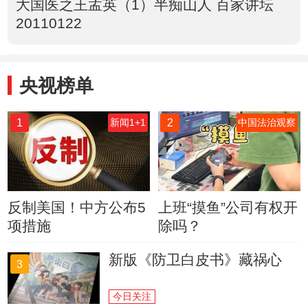
大国医之王孟英（1）半痴山人 百家讲坛
20110122
央视榜单
1
2
新闻1+1
中国法治观察
反制美国！中方公布5
上班“摸鱼”公司有权开
项措施
除吗？
新版《防卫白皮书》藏祸心
3
今日关注