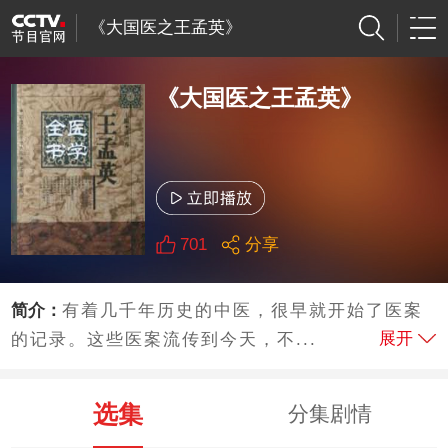
《大国医之王孟英》
《大国医之王孟英》
701
分享
简介：
有着几千年历史的中医，很早就开始了医案
展开
的记录。这些医案流传到今天，不...
选集
分集剧情