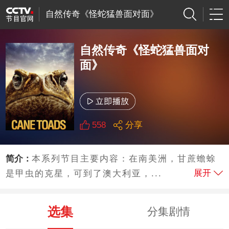
自然传奇《怪蛇猛兽面对面》
自然传奇《怪蛇猛兽面对
面》
558
分享
简介：
本系列节目主要内容：在南美洲，甘蔗蟾蜍
展开
是甲虫的克星，可到了澳大利亚，...
选集
分集剧情