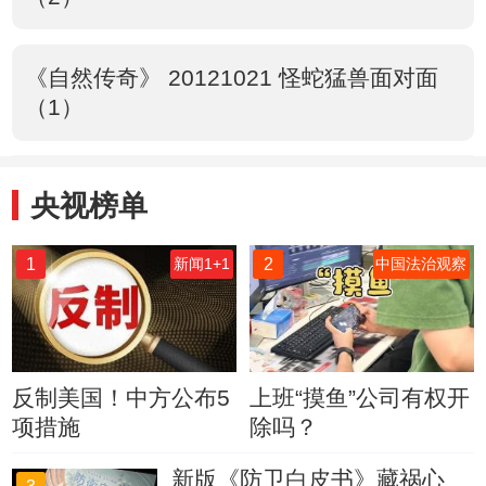
《自然传奇》 20121021 怪蛇猛兽面对面
（1）
央视榜单
1
2
新闻1+1
中国法治观察
反制美国！中方公布5
上班“摸鱼”公司有权开
项措施
除吗？
新版《防卫白皮书》藏祸心