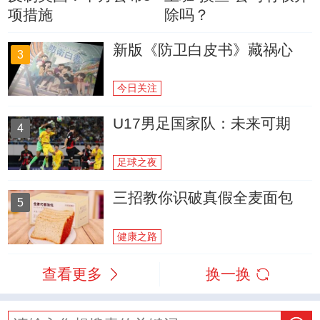
项措施
除吗？
新版《防卫白皮书》藏祸心
3
今日关注
U17男足国家队：未来可期
4
足球之夜
三招教你识破真假全麦面包
5
健康之路
查看更多
换一换