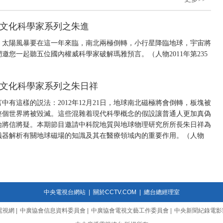
秘瑪雅文化科學家系列之朱進
言，太陽風暴要在這一年來臨，南北兩極倒轉，小行星降臨地球，宇宙將
您一起聽五位國內權威科學家破解瑪雅預言。（人物2011年第235
秘瑪雅文化科學家系列之朱日祥
有這樣的説法：2012年12月21日，地球南北磁極將會倒轉，板塊被
整個世界將被毀滅。這些混雜着現代科學概念的假設讓普通人更加真偽
開始將信將疑。本期節目邀請中科院地質與地球物理研究所所長朱日祥為
儀器解析有關地球磁場的知識及其在醫療領域內的重要作用。（人物
中央電視台網站
|
關於CCTV.COM
|
總台總經理室
電視網
|
中廣協會信息資料委員會
|
中廣協會電視文藝工作委員會
|
中央新聞紀錄電影