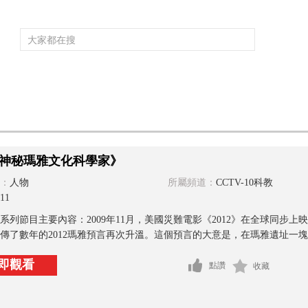
頻道大全
欄目大全
片庫
4K專區
聽
育
電影
國防軍事
電視劇
紀錄
科教
戲曲
社會與法
少
神秘瑪雅文化科學家》
：
人物
所屬頻道：
CCTV-10科教
11
系列節目主要內容：2009年11月，美國災難電影《2012》在全球同步
傳了數年的2012瑪雅預言再次升溫。這個預言的大意是，在瑪雅遺址一塊..
即觀看
點讚
收藏