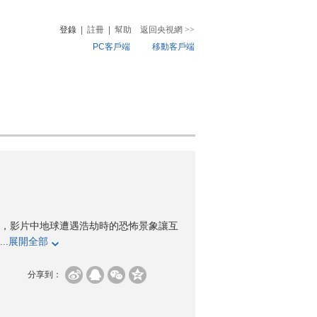
登錄
|
註冊
|
幫助
返回央視網
>>
PC客戶端
移動客戶端
音
熱榜
微視頻
兒
音樂
體育賽事
農業農村
上映，影片中地球遭遇浩劫時的恐怖景象讓互
.
展開全部
分享到：