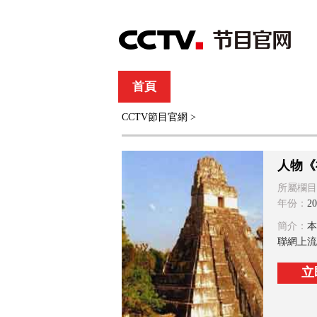
首頁
直播
節目單
CCTV節目官網
>
綜合
新聞
財經
綜藝
中文國際
體
人物《
所屬欄目
年份：
20
簡介：
本
聯網上流
立