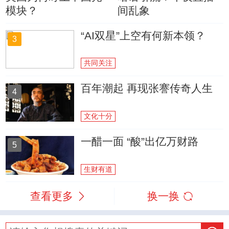
模块？
间乱象
“AI双星”上空有何新本领？
3
共同关注
百年潮起 再现张謇传奇人生
4
文化十分
一醋一面 “酸”出亿万财路
5
生财有道
查看更多
换一换