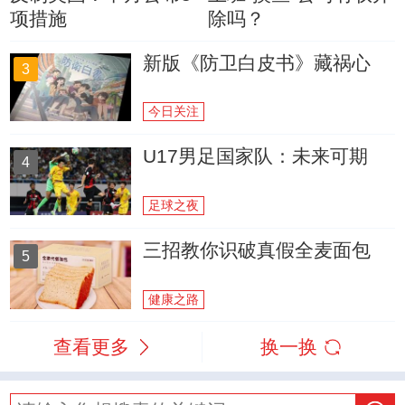
项措施
除吗？
新版《防卫白皮书》藏祸心
3
今日关注
U17男足国家队：未来可期
4
足球之夜
三招教你识破真假全麦面包
5
健康之路
查看更多
换一换