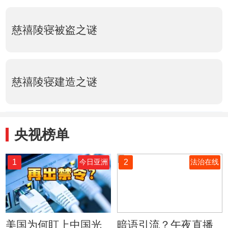
慈禧陵寝被盗之谜
慈禧陵寝建造之谜
央视榜单
1
2
今日亚洲
法治在线
美国为何盯上中国光
暗语引流？午夜直播