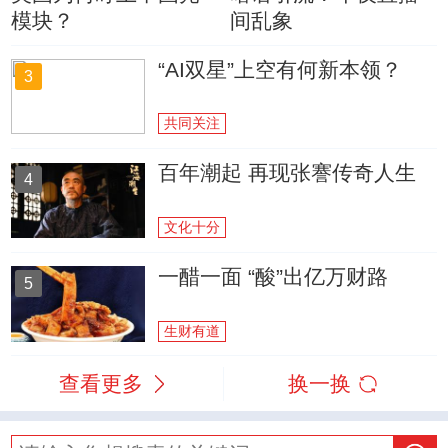
模块？
间乱象
“AI双星”上空有何新本领？
3
共同关注
百年潮起 再现张謇传奇人生
4
文化十分
一醋一面 “酸”出亿万财路
5
生财有道
查看更多
换一换