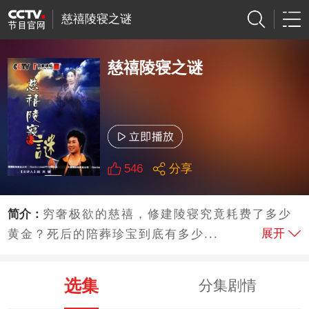
慈禧陵寝之谜
慈禧陵寝之谜
546
分享
简介：
穷奢极欲的慈禧，修建陵寝究竟耗费了多少
展开
黄金？死后的陪葬珍宝到底有多少...
选集
分集剧情