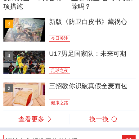
项措施
除吗？
新版《防卫白皮书》藏祸心
3
今日关注
U17男足国家队：未来可期
4
足球之夜
三招教你识破真假全麦面包
5
健康之路
查看更多
换一换