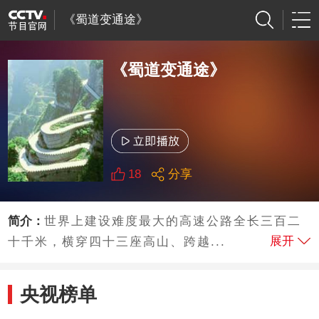
《蜀道变通途》
《蜀道变通途》
18
分享
简介：
世界上建设难度最大的高速公路全长三百二
展开
十千米，横穿四十三座高山、跨越...
央视榜单