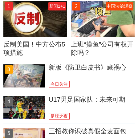
1
2
新闻1+1
中国法治观察
反制美国！中方公布5
上班“摸鱼”公司有权开
项措施
除吗？
新版《防卫白皮书》藏祸心
3
今日关注
U17男足国家队：未来可期
4
足球之夜
三招教你识破真假全麦面包
5