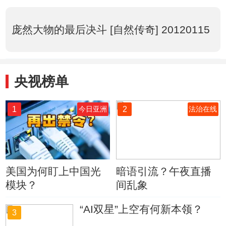
庞然大物的最后决斗 [自然传奇] 20120115
央视榜单
1
2
今日亚洲
法治在线
美国为何盯上中国光
暗语引流？午夜直播
模块？
间乱象
“AI双星”上空有何新本领？
3