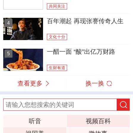
共同关注
百年潮起 再现张謇传奇人生
4
文化十分
一醋一面 “酸”出亿万财路
5
生财有道
查看更多
换一换
听音
视频百科